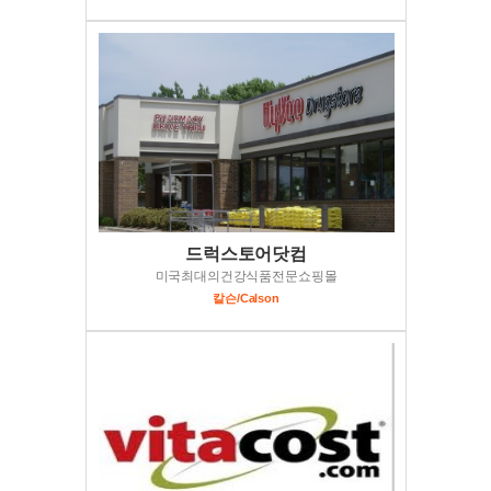
드럭스토어닷컴
미국최대의건강식품전문쇼핑몰
칼슨/Calson