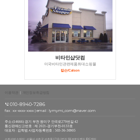
비타민샵닷컴
미국비타민관련제품최대쇼핑몰
칼슨/Calson
이용약관
|
개인정보취급방침
010-8940-7286
fax : xx-xxxx-xxxx | email :
lymymi_com@naver.com
주소:(14666) 경기 부천 원미구 안곡로279번길 42
통신판매신고번호 : 제 2021-경기부천-0133호
대표자 : 김학범 사업자등록번호 : 503-36-30905
스트서버 소재지 : 서울시 서초구 서초동 1710-1번지 SK브로드밴드 IDC센터