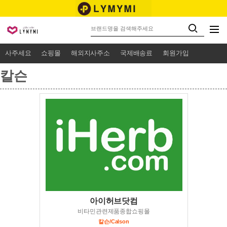
사주세요
쇼핑몰
해외지사주소
국제배송료
회원가입
칼슨
아이허브닷컴
비타민관련제품종합쇼핑몰
칼슨/Calson