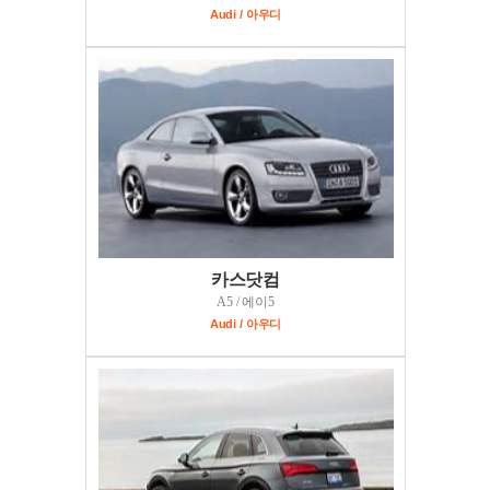
Audi / 아우디
카스닷컴
A5 / 에이5
Audi / 아우디