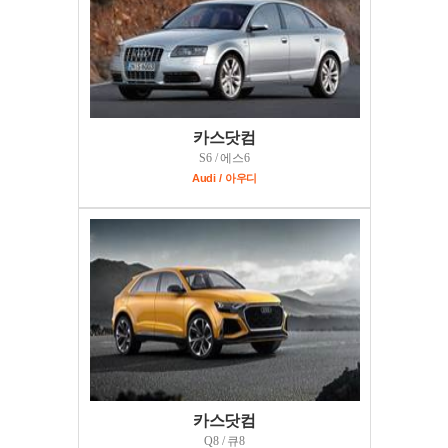
카스닷컴
S6 / 에스6
Audi / 아우디
카스닷컴
Q8 / 큐8