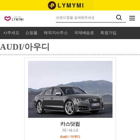
사주세요
쇼핑몰
해외지사주소
국제배송료
회원가입
AUDI/아우디
카스닷컴
S8 / 에스8
Audi / 아우디