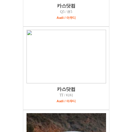
카스닷컴
Q5 / 큐5
Audi / 아우디
카스닷컴
TT / 티티
Audi / 아우디