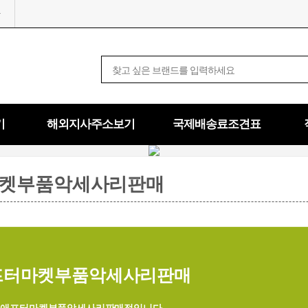
기
해외지사주소보기
국제배송료조견표
켓부품악세사리판매
프터마켓부품악세사리판매