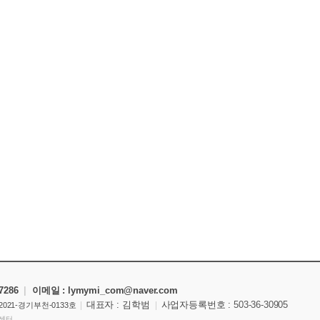
-7286
|
이메일 : lymymi_com
@naver.com
|
대표자 : 김학범
|
사업자등록번호 :
503-36-30905
021-경기부천-0133호
C센터