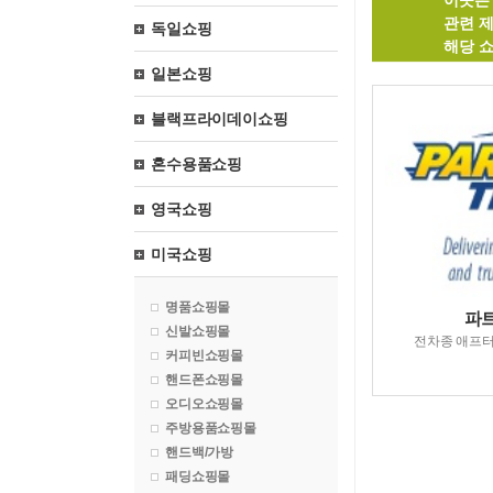
이곳은
관련 
독일쇼핑
해당 
일본쇼핑
블랙프라이데이쇼핑
혼수용품쇼핑
영국쇼핑
미국쇼핑
명품쇼핑몰
파
신발쇼핑몰
전차종 애프터
커피빈쇼핑몰
핸드폰쇼핑몰
오디오쇼핑몰
주방용품쇼핑몰
핸드백/가방
패딩쇼핑몰