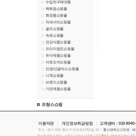
수입차구매대행
백화점쇼핑몰
화장품쇼핑몰
악세서리쇼핑몰
골프쇼핑몰
속옷쇼핑몰
건강식품쇼핑몰
프리미엄진쇼핑몰
유아제품쇼핑몰
아웃도어쇼핑몰
안경/선글라스쇼핑몰
시계쇼핑몰
브랜드쇼핑몰
가전제품쇼핑몰
프랑스쇼핑
이용약관
|
개인정보취급방침
|
고객센터 :
010-8940
|
주소 : 경기 부천 원미구 안곡로279번길 42
통신판매신고번호 : 제2
호스트서버 소재지 : 서울시 서초구 서초동 1710-
1
번지 SK브로드밴드 ID