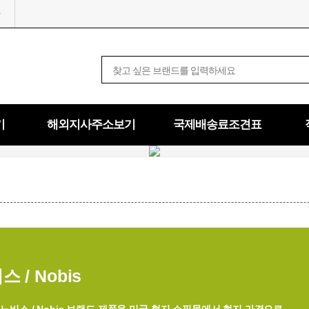
기
해외지사주소보기
국제배송료조견표
 / Nobis