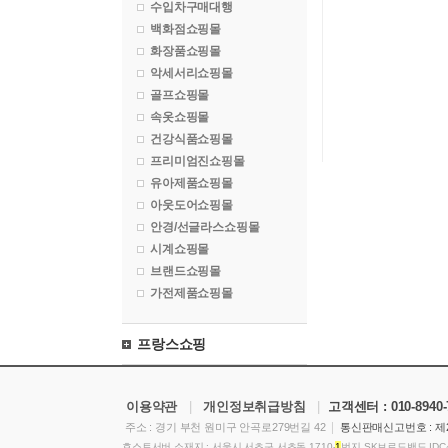
수입차구매대행
백화점쇼핑몰
화장품쇼핑몰
악세서리쇼핑몰
골프쇼핑몰
속옷쇼핑몰
건강식품쇼핑몰
프리미엄진쇼핑몰
유아제품쇼핑몰
아웃도어쇼핑몰
안경/선글라스쇼핑몰
시계쇼핑몰
브랜드쇼핑몰
가전제품쇼핑몰
프랑스쇼핑
이용약관
|
개인정보취급방침
|
고객센터 :
010-8940
|
주소 : 경기 부천 원미구 안곡로279번길 42
통신판매신고번호 : 제2
호스트서버 소재지 : 서울시 서초구 서초동 1710-
1
번지 SK브로드밴드 ID