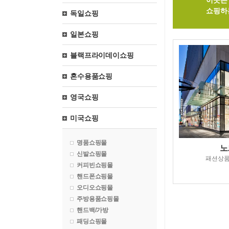
이곳은 
쇼핑하
독일쇼핑
일본쇼핑
블랙프라이데이쇼핑
혼수용품쇼핑
영국쇼핑
미국쇼핑
명품쇼핑몰
노
신발쇼핑몰
패션상
커피빈쇼핑몰
핸드폰쇼핑몰
오디오쇼핑몰
주방용품쇼핑몰
핸드백/가방
패딩쇼핑몰