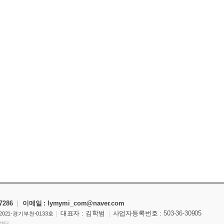
-7286
|
이메일 : lymymi_com
@naver.com
|
대표자 : 김학범
|
사업자등록번호 :
503-36-30905
021-경기부천-0133호
C센터