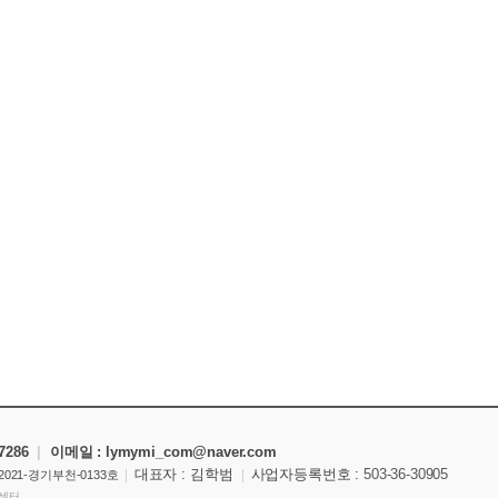
-7286
|
이메일 : lymymi_com
@naver.com
|
대표자 : 김학범
|
사업자등록번호 :
503-36-30905
021-경기부천-0133호
C센터