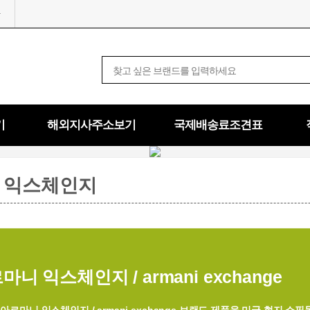
기
해외지사주소보기
국제배송료조견표
 익스체인지
마니 익스체인지 / armani exchange