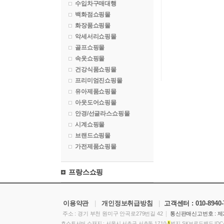
수입차구매대행
백화점쇼핑몰
화장품쇼핑몰
악세서리쇼핑몰
골프쇼핑몰
속옷쇼핑몰
건강식품쇼핑몰
프리미엄진쇼핑몰
유아제품쇼핑몰
아웃도어쇼핑몰
안경/선글라스쇼핑몰
시계쇼핑몰
브랜드쇼핑몰
가전제품쇼핑몰
프랑스쇼핑
이용약관
|
개인정보취급방침
|
고객센터 :
010-8940
|
주소 : 경기 부천 원미구 안곡로279번길 42
통신판매신고번호 : 제2
호스트서버 소재지 : 서울시 서초구 서초동 1710-
1
번지 SK브로드밴드 ID