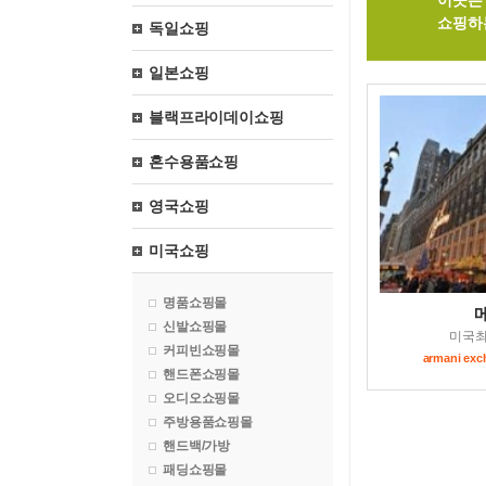
이곳은 
쇼핑하
독일쇼핑
일본쇼핑
블랙프라이데이쇼핑
혼수용품쇼핑
영국쇼핑
미국쇼핑
명품쇼핑몰
신발쇼핑몰
미국
커피빈쇼핑몰
armani 
핸드폰쇼핑몰
오디오쇼핑몰
주방용품쇼핑몰
핸드백/가방
패딩쇼핑몰